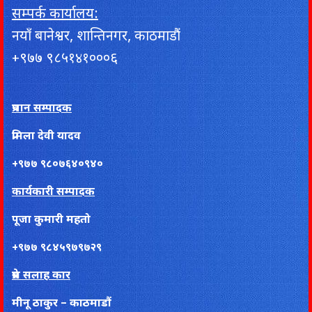
सम्पर्क कार्यालय:
नयाँ बानेश्वर, शान्तिनगर, काठमाडौं
+९७७ ९८५१४१०००६
प्रधान सम्पादक
प्रमिला देवी यादव
+९७७ ९८०७६४०९४०
कार्यकारी सम्पादक
पूजा कुमारी महतो
+९७७ ९८४५९७९७२९
प्रेस सलाह कार
मीनू ठाकुर – काठमाडौं