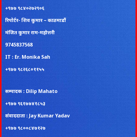
+९७७ ९८४०२७२९०६
रिपाेर्टर- शिव कुमार – काठमाडौं
मंजित कुमार राम-महोत्तरी
9745837568
IT : Er. Monika Sah
+९७७ ९८२६८०११५५
सम्पादक : Dilip Mahato
+९७७ ९६१७७४१८५३
संवाददाता : Jay Kumar Yadav
+९७७ ९८००८४७१२७