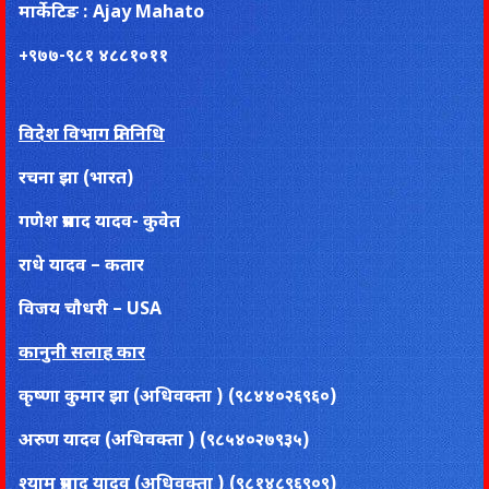
मार्केटिङ : Ajay Mahato
+९७७-९८१ ४८८१०११
विदेश विभाग प्रतिनिधि
रचना झा (भारत)
गणेश प्रसाद यादव- कुवेत
राधे यादव – कतार
विजय चाैधरी – USA
कानुनी सलाह कार
कृष्णा कुमार झा (अधिवक्ता ) (९८४४०२६९६०)
अरुण यादव (अधिवक्ता ) (९८५४०२७९३५)
श्याम प्रसाद यादव (अधिवक्ता ) (९८१४८९६९०९)