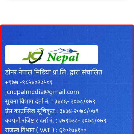
डाेनर नेपाल मिडिया प्रा.लि. द्वारा संचालित
+९७७ -९८५४०२७५०१
jcnepalmedia@gmail.com
सूचना विभाग दर्ता नं. : ३४८६- २०७८/०७९
प्रेस काउन्सिल सूचिकृत : ३४७४-२०७८/०७९
कम्पनी रजिष्टार दर्ता नं. : २७९७३८- २०७८/०७९
राजस्व विभाग ( VAT ) : ६१०१७४१००