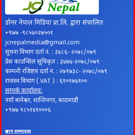
डाेनर नेपाल मिडिया प्रा.लि. द्वारा संचालित
+९७७ -९८५४०२७५०१
jcnepalmedia@gmail.com
सूचना विभाग दर्ता नं. : ३४८६- २०७८/०७९
प्रेस काउन्सिल सूचिकृत : ३४७४-२०७८/०७९
कम्पनी रजिष्टार दर्ता नं. : २७९७३८- २०७८/०७९
राजस्व विभाग ( VAT ) : ६१०१७४१००
सम्पर्क कार्यालय:
नयाँ बानेश्वर, शान्तिनगर, काठमाडौं
+९७७ ९८५१४१०००६
प्रधान सम्पादक