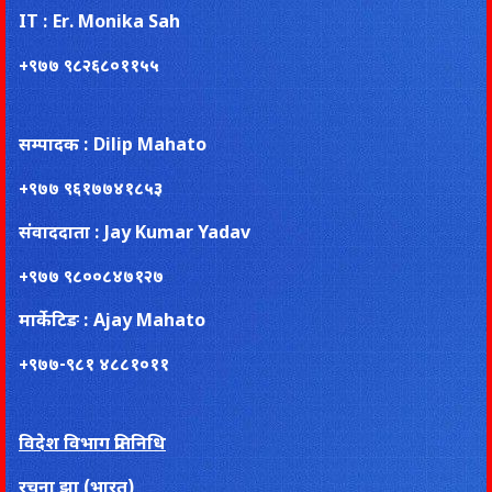
IT : Er. Monika Sah
+९७७ ९८२६८०११५५
सम्पादक : Dilip Mahato
+९७७ ९६१७७४१८५३
संवाददाता : Jay Kumar Yadav
+९७७ ९८००८४७१२७
मार्केटिङ : Ajay Mahato
+९७७-९८१ ४८८१०११
विदेश विभाग प्रतिनिधि
रचना झा (भारत)