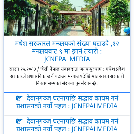
मधेश सरकारले मन्त्रालयकाे संख्या घटाउदै ,१२
मन्त्रालयबाट ९ मा झार्ने तयारी :
JCNEPALMEDIA
साउन २५,२०८३ / जेसी नेपाल संवाददाता जनकपुरधाम : मधेश प्रदेश
सरकारले प्रशासनिक खर्च घटाउन मन्त्रालयदेखि मातहतका सरकारी
निकायसम्मको संरचना पुनर्संरचन�..
देवानगञ्ज घटनापछि सद्भाव कायम गर्न
प्रशासनको नयाँ पहल : JCNEPALMEDIA
देवानगञ्ज घटनापछि सद्भाव कायम गर्न
प्रशासनको नयाँ पहल : JCNEPALMEDIA