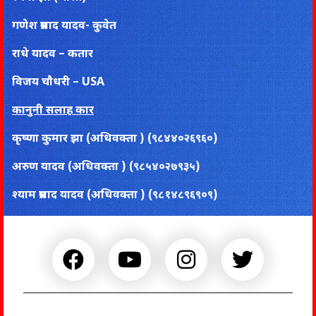
गणेश प्रसाद यादव- कुवेत
राधे यादव – कतार
विजय चाैधरी – USA
कानुनी सलाह कार
कृष्णा कुमार झा (अधिवक्ता ) (९८४४०२६९६०)
अरुण यादव (अधिवक्ता ) (९८५४०२७९३५)
श्याम प्रसाद यादव (अधिवक्ता ) (९८१४८९६९०९)