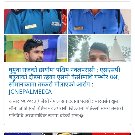
घुमुवा राजको छायाँमा पश्चिम नवलपरासी ; एसएसपी
बढुवाको दौडमा रहेका एसपी केसीमाथि गम्भीर प्रश्न,
सीमानाकामा तस्करी मौलाएको आरोप :
JCNEPALMEDIA
असार ०७,२०८३ / जेसी नेपाल संवाददाता परासी : भारतसँग खुला
सीमा जोडिएको पश्चिम नवलपरासी जिल्लामा पछिल्लो समय तस्करी
गतिविधि अस्वाभाविक रूपमा बढेको भन्द�..