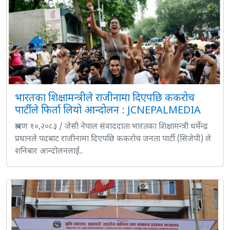
भारतका शिक्षामन्त्रीले राजीनामा दिएपछि ककरोच
पार्टीले फिर्ता लियो आन्दोलन : JCNEPALMEDIA
श्रावण १०,२०८३ / जेसी नेपाल संवाददाता भारतका शिक्षामन्त्री धर्मेन्द्र
प्रधानले पदबाट राजीनामा दिएपछि ककरोच जनता पार्टी (सिजेपी) ले
शनिबार आन्दोलनलाई..