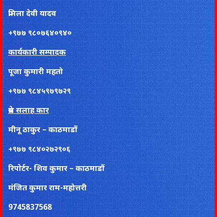
प्रमिला देवी यादव
+९७७ ९८०७६४०९४०
कार्यकारी सम्पादक
पूजा कुमारी महतो
+९७७ ९८४५९७९७२९
प्रेस सलाह कार
मीनू ठाकुर – काठमाडौं
+९७७ ९८४०२७२९०६
रिपाेर्टर- शिव कुमार – काठमाडौं
मंजित कुमार राम-महोत्तरी
9745837568