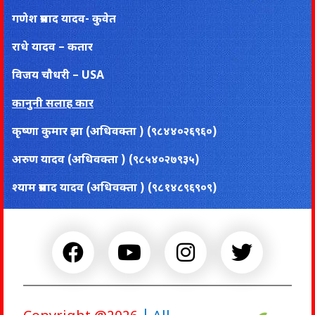
गणेश प्रसाद यादव- कुवेत
राधे यादव – कतार
विजय चाैधरी – USA
कानुनी सलाह कार
कृष्णा कुमार झा (अधिवक्ता ) (९८४४०२६९६०)
अरुण यादव (अधिवक्ता ) (९८५४०२७९३५)
श्याम प्रसाद यादव (अधिवक्ता ) (९८१४८९६९०९)