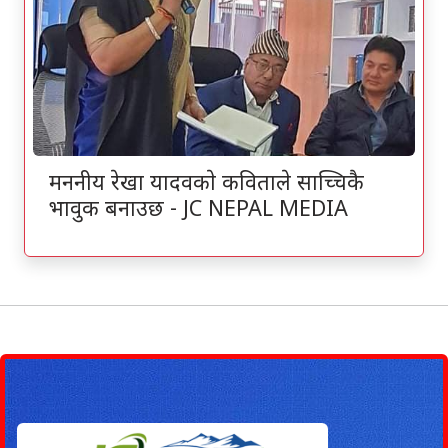
मननीय रेखा यादवकाे कविताले साच्चिकै
भावुक बनाउछ - JC NEPAL MEDIA