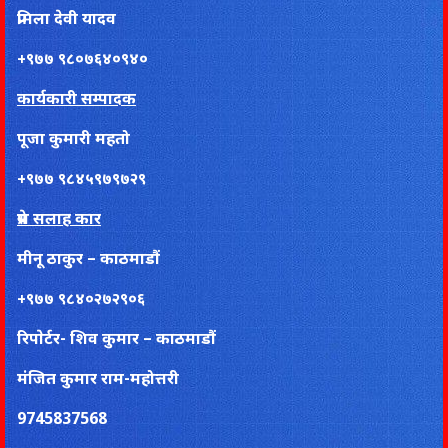
प्रमिला देवी यादव
+९७७ ९८०७६४०९४०
कार्यकारी सम्पादक
पूजा कुमारी महतो
+९७७ ९८४५९७९७२९
प्रेस सलाह कार
मीनू ठाकुर – काठमाडौं
+९७७ ९८४०२७२९०६
रिपाेर्टर- शिव कुमार – काठमाडौं
मंजित कुमार राम-महोत्तरी
9745837568