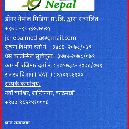
डाेनर नेपाल मिडिया प्रा.लि. द्वारा संचालित
+९७७ -९८५४०२७५०१
jcnepalmedia@gmail.com
सूचना विभाग दर्ता नं. : ३४८६- २०७८/०७९
प्रेस काउन्सिल सूचिकृत : ३४७४-२०७८/०७९
कम्पनी रजिष्टार दर्ता नं. : २७९७३८- २०७८/०७९
राजस्व विभाग ( VAT ) : ६१०१७४१००
सम्पर्क कार्यालय:
नयाँ बानेश्वर, शान्तिनगर, काठमाडौं
+९७७ ९८५१४१०००६
प्रधान सम्पादक