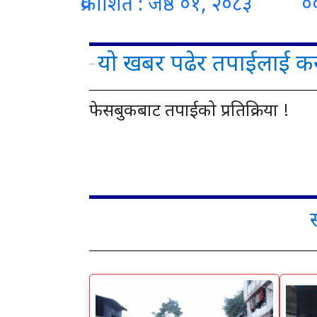
प्रकाशित : जेष्ठ ०१, २०८३ ०
यो खबर पढेर तपाईलाई कस
फेसबुकबाट तपाईको प्रतिक्रिया !