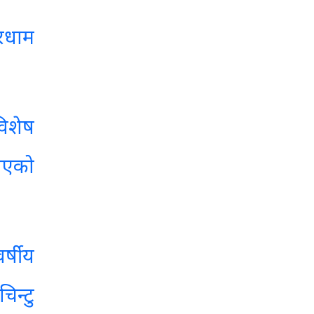
रधाम
विशेष
नाएको
्षीय
िन्टु