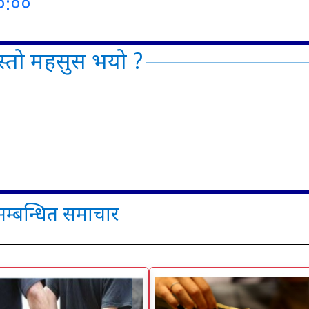
०:००
्तो महसुस भयो ?
सम्बन्धित समाचार