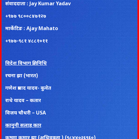
संवाददाता : Jay Kumar Yadav
+९७७ ९८००८४७१२७
मार्केटिङ : Ajay Mahato
+९७७-९८१ ४८८१०११
विदेश विभाग प्रतिनिधि
रचना झा (भारत)
गणेश प्रसाद यादव- कुवेत
राधे यादव – कतार
विजय चाैधरी – USA
कानुनी सलाह कार
कृष्णा कुमार झा (अधिवक्ता ) (९८४४०२६९६०)