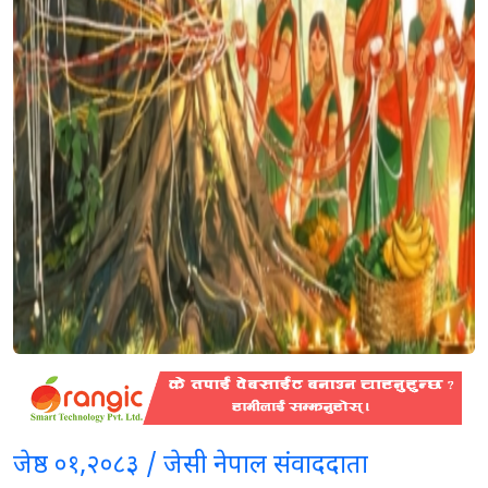
जेष्ठ ०१,२०८३ / जेसी नेपाल संवाददाता