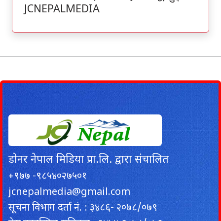
JCNEPALMEDIA
डाेनर नेपाल मिडिया प्रा.लि. द्वारा संचालित
+९७७ -९८५४०२७५०१
jcnepalmedia@gmail.com
सूचना विभाग दर्ता नं. : ३४८६- २०७८/०७९