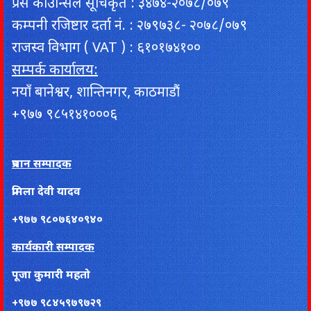
प्रेस काउन्सिल सूचिकृत : ३४७४-२०७८/०७९
कम्पनी रजिष्टार दर्ता नं. : २७९७३८- २०७८/०७९
राजस्व विभाग ( VAT ) : ६१०१७४१००
सम्पर्क कार्यालय:
नयाँ बानेश्वर, शान्तिनगर, काठमाडौं
+९७७ ९८५१४१०००६
प्रधान सम्पादक
प्रमिला देवी यादव
+९७७ ९८०७६४०९४०
कार्यकारी सम्पादक
पूजा कुमारी महतो
+९७७ ९८४५९७९७२९