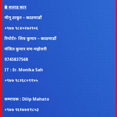
प्रेस सलाह कार
मीनू ठाकुर – काठमाडौं
+९७७ ९८४०२७२९०६
रिपाेर्टर- शिव कुमार – काठमाडौं
मंजित कुमार राम-महोत्तरी
9745837568
IT : Er. Monika Sah
+९७७ ९८२६८०११५५
सम्पादक : Dilip Mahato
+९७७ ९६१७७४१८५३