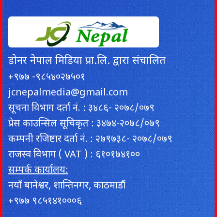
डाेनर नेपाल मिडिया प्रा.लि. द्वारा संचालित
+९७७ -९८५४०२७५०१
jcnepalmedia@gmail.com
सूचना विभाग दर्ता नं. : ३४८६- २०७८/०७९
प्रेस काउन्सिल सूचिकृत : ३४७४-२०७८/०७९
कम्पनी रजिष्टार दर्ता नं. : २७९७३८- २०७८/०७९
राजस्व विभाग ( VAT ) : ६१०१७४१००
सम्पर्क कार्यालय:
नयाँ बानेश्वर, शान्तिनगर, काठमाडौं
+९७७ ९८५१४१०००६